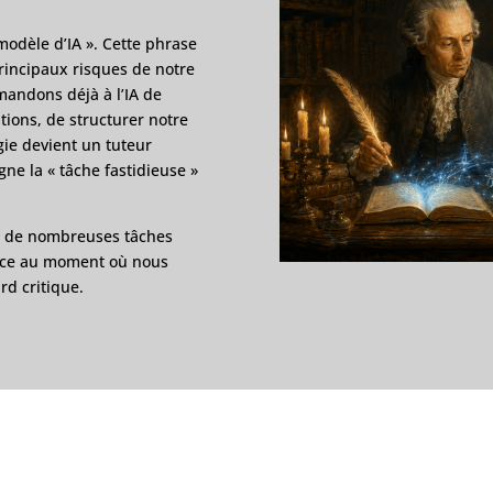
modèle d’IA ». Cette phrase
principaux risques de notre
andons déjà à l’IA de
tions, de structurer notre
ie devient un tuteur
ne la « tâche fastidieuse »
rer de nombreuses tâches
ence au moment où nous
d critique.