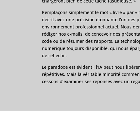
chargeront bien de cette tâche fastidieuse. »
Remplaçons simplement le mot « livre » par « 
décrit avec une précision étonnante l’un des 
environnement professionnel actuel. Nous dem
rédiger nos e-mails, de concevoir des présenta
code ou de résumer des rapports. La technolog
numérique toujours disponible, qui nous éparg
de réfléchir.
Le paradoxe est évident : l’IA peut nous libé
répétitives. Mais la véritable minorité comm
cessons d’examiner ses réponses avec un regar