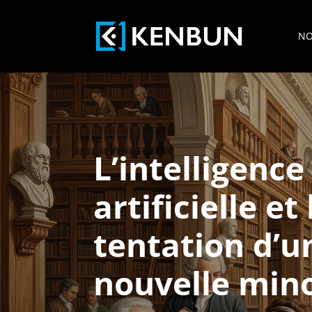
NO
L’intelligence
artificielle et 
tentation d’u
nouvelle mino