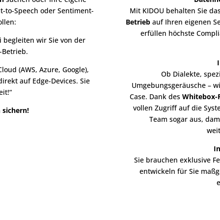
t-to-Speech oder Sentiment-
Mit KIDOU behalten Sie da
llen:
Betrieb
auf Ihren eigenen Se
erfüllen höchste Compli
 begleiten wir Sie von der
-Betrieb.
 Cloud (AWS, Azure, Google),
Ob Dialekte, spez
irekt auf Edge-Devices. Sie
Umgebungsgeräusche – wir 
it!“
Case. Dank des
Whitebox-P
vollen Zugriff auf die Sy
 sichern!
Team sogar aus, damit
wei
I
Sie brauchen exklusive F
entwickeln für Sie maßg