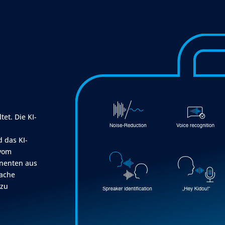
et. Die KI-
 das KI-
 vom
onenten aus
rache
 zu