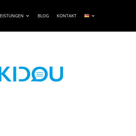
LEISTUNGEN
BLOG
KONTAKT
Machen Sie Ihre Software sprachfähig:
Integrieren Sie hochmoderne KI-
Sprachmodelle direkt in Ihre eigenen
Workflows.
Jetzt Beratung buchen