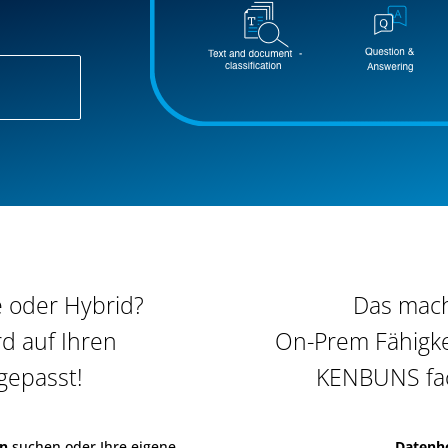
 oder Hybrid?
Das mach
rd auf Ihren
On-Prem Fähigkeit
gepasst!
KENBUNS fac
en
suchen oder Ihre eigene
Datenh