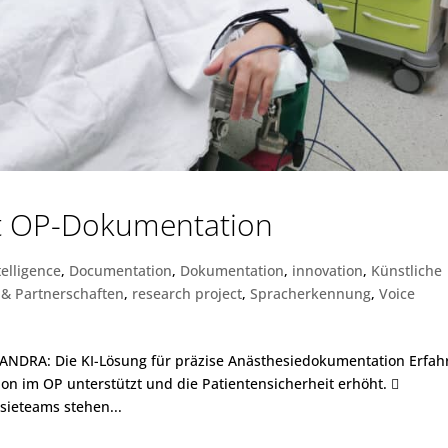
t OP-Dokumentation
ntelligence
,
Documentation
,
Dokumentation
,
innovation
,
Künstliche
 & Partnerschaften
,
research project
,
Spracherkennung
,
Voice
RA: Die KI-Lösung für präzise Anästhesiedokumentation Erfah
ion im OP unterstützt und die Patientensicherheit erhöht. 
sieteams stehen...