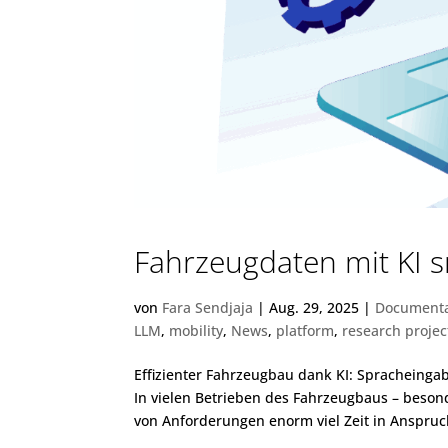
Fahrzeugdaten mit KI 
von
Fara Sendjaja
|
Aug. 29, 2025
|
Documenta
LLM
,
mobility
,
News
,
platform
,
research projec
Effizienter Fahrzeugbau dank KI: Spracheing
In vielen Betrieben des Fahrzeugbaus – beson
von Anforderungen enorm viel Zeit in Anspruch