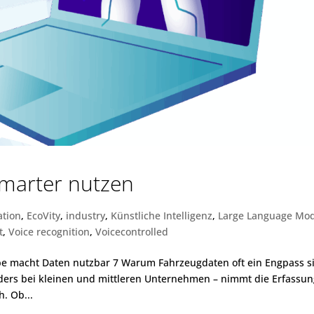
smarter nutzen
tion
,
EcoVity
,
industry
,
Künstliche Intelligenz
,
Large Language Mo
t
,
Voice recognition
,
Voicecontrolled
abe macht Daten nutzbar 7 Warum Fahrzeugdaten oft ein Engpass s
ders bei kleinen und mittleren Unternehmen – nimmt die Erfassu
. Ob...