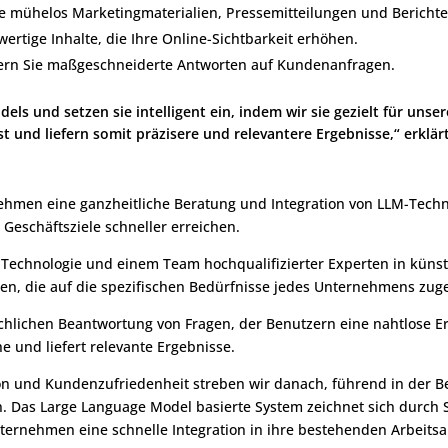
ie mühelos Marketingmaterialien, Pressemitteilungen und Berichte
rtige Inhalte, die Ihre Online-Sichtbarkeit erhöhen.
fern Sie maßgeschneiderte Antworten auf Kundenanfragen.
s und setzen sie intelligent ein, indem wir sie gezielt für unse
und liefern somit präzisere und relevantere Ergebnisse,“ erklä
ehmen eine ganzheitliche Beratung und Integration von LLM-Tec
eschäftsziele schneller erreichen.
Technologie und einem Team hochqualifizierter Experten in künstl
gen, die auf die spezifischen Bedürfnisse jedes Unternehmens zuge
prachlichen Beantwortung von Fragen, der Benutzern eine nahtlose 
he und liefert relevante Ergebnisse.
ion und Kundenzufriedenheit streben wir danach, führend in der 
Das Large Language Model basierte System zeichnet sich durch Ska
ternehmen eine schnelle Integration in ihre bestehenden Arbeitsa