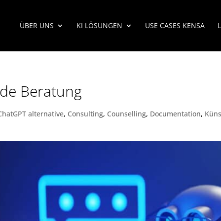
ÜBER UNS
KI LÖSUNGEN
USE CASES KENSA
nde Beratung
ChatGPT alternative
,
Consulting
,
Counselling
,
Documentation
,
Küns