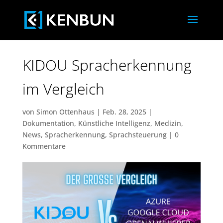
KIDOU Spracherkennung
im Vergleich
von
Simon Ottenhaus
|
Feb. 28, 2025
|
Dokumentation
,
Künstliche Intelligenz
,
Medizin
,
News
,
Spracherkennung
,
Sprachsteuerung
|
0
Kommentare